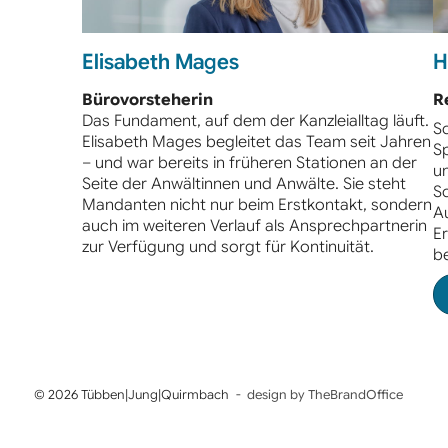
Elisabeth Mages
H
Bürovorsteherin
R
Das Fundament, auf dem der Kanzleialltag läuft.
Sc
Elisabeth Mages begleitet das Team seit Jahren
S
– und war bereits in früheren Stationen an der
un
Seite der Anwältinnen und Anwälte. Sie steht
S
Mandanten nicht nur beim Erstkontakt, sondern
Au
auch im weiteren Verlauf als Ansprechpartnerin
E
zur Verfügung und sorgt für Kontinuität.
b
© 2026 Tübben|Jung|Quirmbach
design by TheBrandOffice