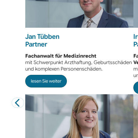
Jan Tübben
I
Partner
P
Fachanwalt für Medizinrecht
F
mit Schwerpunkt Arzthaftung, Geburtsschäden
V
und komplexen Personenschäden.
m
u
lesen Sie weiter