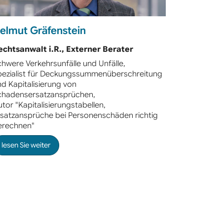
elmut Gräfenstein
echtsanwalt i.R.,
Externer Berater
hwere Verkehrsunfälle und Unfälle,
pezialist für Deckungssummenüberschreitung
d Kapitalisierung von
chadensersatzansprüchen,
tor "Kapitalisierungstabellen,
rsatzansprüche bei Personenschäden richtig
erechnen"
lesen Sie weiter