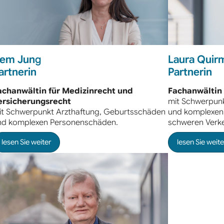
rem Jung
Laura Quir
artnerin
Partnerin
achanwältin für Medizinrecht und
Fachanwältin 
ersicherungsrecht
mit Schwerpun
it Schwerpunkt Arzthaftung, Geburtsschäden
und komplexen
nd komplexen Personenschäden.
schweren Verke
lesen Sie weiter
lesen Sie weite